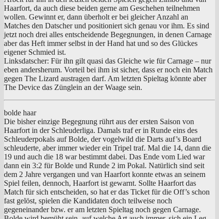
Haarfort, da auch diese beiden gerne am Geschehen teilnehmen
wollen. Gewinnt er, dann überholt er bei gleicher Anzahl an
Matches den Datscher und positioniert sich genau vor ihm. Es sind
jetzt noch drei alles entscheidende Begegnungen, in denen Carnage
aber das Heft immer selbst in der Hand hat und so des Glückes
eigener Schmied ist.
Linksdatscher: Für ihn gilt quasi das Gleiche wie für Carnage – nur
eben andersherum. Vorteil bei ihm ist sicher, dass er noch ein Match
gegen The Lizard austragen darf. Am letzten Spieltag könnte aber
The Device das Zünglein an der Waage sein.
bolde haar
Die bisher einzige Begegnung rührt aus der ersten Saison von
Haarfort in der Schleuderliga. Damals traf er in Runde eins des
Schleuderpokals auf Bolde, der vogelwild die Darts auf’s Board
schleuderte, aber immer wieder ein Tripel traf. Mal die 14, dann die
19 und auch die 18 war bestimmt dabei. Das Ende vom Lied war
dann ein 3:2 für Bolde und Runde 2 im Pokal. Natürlich sind seit
dem 2 Jahre vergangen und van Haarfort konnte etwas an seinem
Spiel feilen, dennoch, Haarfort ist gewarnt. Sollte Haarfort das
Match für sich entscheiden, so hat er das Ticket für die Off’s schon
fast gelöst, spielen die Kandidaten doch teilweise noch
gegeneinander bzw. er am letzten Spieltag noch gegen Carnage.
Bolde wird bemüht sein, auf welche Art auch immer, sich ein Leg