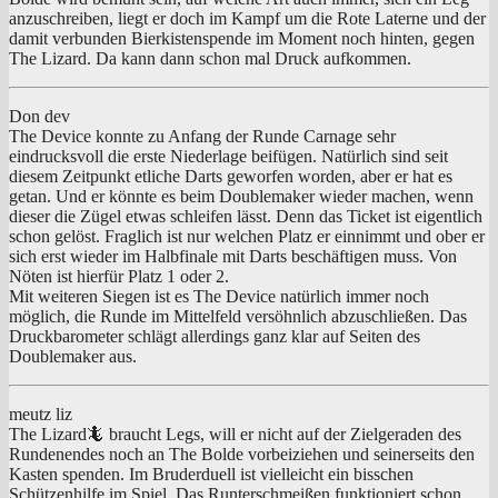
anzuschreiben, liegt er doch im Kampf um die Rote Laterne und der
damit verbunden Bierkistenspende im Moment noch hinten, gegen
The Lizard. Da kann dann schon mal Druck aufkommen.
Don dev
The Device konnte zu Anfang der Runde Carnage sehr
eindrucksvoll die erste Niederlage beifügen. Natürlich sind seit
diesem Zeitpunkt etliche Darts geworfen worden, aber er hat es
getan. Und er könnte es beim Doublemaker wieder machen, wenn
dieser die Zügel etwas schleifen lässt. Denn das Ticket ist eigentlich
schon gelöst. Fraglich ist nur welchen Platz er einnimmt und ober er
sich erst wieder im Halbfinale mit Darts beschäftigen muss. Von
Nöten ist hierfür Platz 1 oder 2.
Mit weiteren Siegen ist es The Device natürlich immer noch
möglich, die Runde im Mittelfeld versöhnlich abzuschließen. Das
Druckbarometer schlägt allerdings ganz klar auf Seiten des
Doublemaker aus.
meutz liz
The Lizard
🦎
braucht Legs, will er nicht auf der Zielgeraden des
Rundenendes noch an The Bolde vorbeiziehen und seinerseits den
Kasten spenden. Im Bruderduell ist vielleicht ein bisschen
Schützenhilfe im Spiel. Das Runterschmeißen funktioniert schon