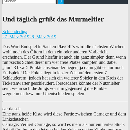
nach:
Und täglich grüßt das Murmeltier
Schleuderliga
27. März 2019
28. März 2019
Das Wort Endspiel in Sachen PlayOff’s wird die nächsten Wochen
wohl noch des Öftern in dem ein oder anderen Vorbericht
erscheinen. Der Grund hierfür ist auch ein ganz simpler, denn wenn
fünf/sechs Schleuderer um vier freie Plätze kämpfen und dabei
„nur“ 3 bzw 5 Punkte auseinander liegen, ja dann gibt es nur noch
Endspiele! Der Fokus liegt in letzter Zeit auf den ersten 7
Schleuderern, jedoch hat sich ein weiterer Spieler in den Kreis der
Ticketanwärter geschleudert. Ibracadabra könnte der Nutznießer
sein, wenn sich die Jungs vor ihm gegenseitig die Punkte
wegnehmen bzw. nur Unentschieden spielen!
car datsch
Eine ganz heiße Kiste wird diese Partie zwischen Carnage und dem
Linksdatscher.
Carnage: Verliert Carnage, so wird es mehr als nur ein hartes Stück
Arbeit für ihn in den letzten beiden Spielen gegen Zimbo und van