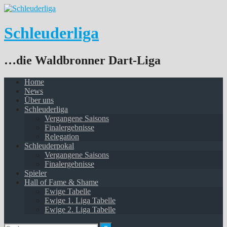
Springe
zum
Inhalt
Schleuderliga
…die Waldbronner Dart-Liga
Home
News
Über uns
Schleuderliga
Vergangene Saisons
Finalergebnisse
Relegation
Schleuderpokal
Vergangene Saisons
Finalergebnisse
Spieler
Hall of Fame & Shame
Ewige Tabelle
Ewige 1. Liga Tabelle
Ewige 2. Liga Tabelle
Suchen