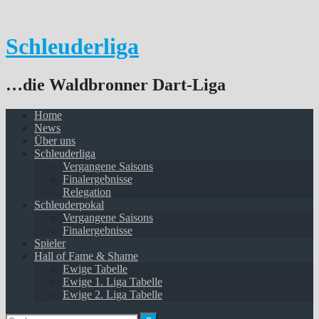
Springe
zum
Inhalt
Schleuderliga
…die Waldbronner Dart-Liga
Home
News
Über uns
Schleuderliga
Vergangene Saisons
Finalergebnisse
Relegation
Schleuderpokal
Vergangene Saisons
Finalergebnisse
Spieler
Hall of Fame & Shame
Ewige Tabelle
Ewige 1. Liga Tabelle
Ewige 2. Liga Tabelle
Suchen