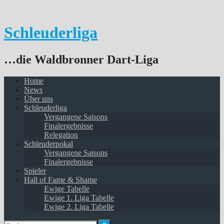
Springe
zum
Inhalt
Schleuderliga
…die Waldbronner Dart-Liga
Home
News
Über uns
Schleuderliga
Vergangene Saisons
Finalergebnisse
Relegation
Schleuderpokal
Vergangene Saisons
Finalergebnisse
Spieler
Hall of Fame & Shame
Ewige Tabelle
Ewige 1. Liga Tabelle
Ewige 2. Liga Tabelle
Suchen