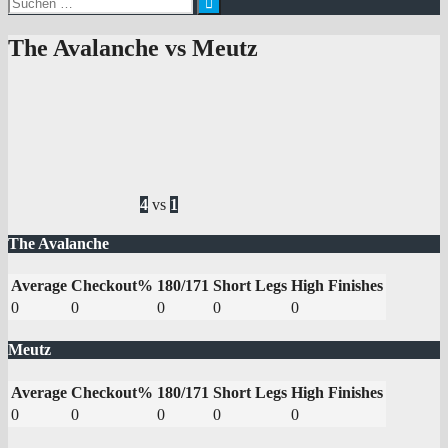
nach:
The Avalanche vs Meutz
4
vs
1
The Avalanche
Average
Checkout%
180/171
Short Legs
High Finishes
0
0
0
0
0
Meutz
Average
Checkout%
180/171
Short Legs
High Finishes
0
0
0
0
0